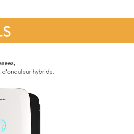
LS
asées,
 d'onduleur hybride.