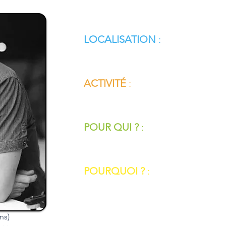
LOCALISATION
:
Saint Julien Labrousse (07160)
ACTIVITÉ
:
Conseils, aide et installation p
POUR QUI ?
:
Principalement les particuliers
POURQUOI ?
:
Pour transmettre, accompagner
ns)