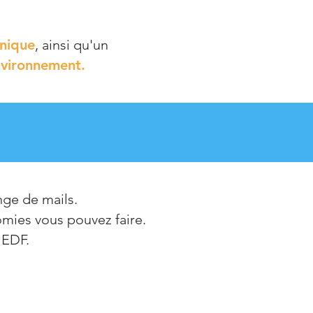
hnique
, ainsi qu'un
nvironnement.
nge de mails.
omies vous pouvez faire.
 EDF.