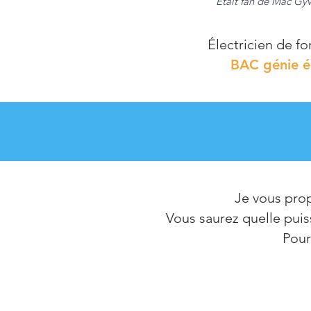
Était fan de Mac Gyv
Électricien de f
BAC génie é
Je vous prop
Vous saurez quelle puis
Pour