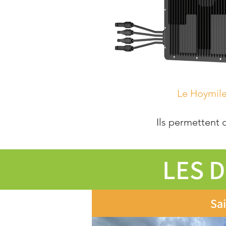
Le Hoymil
Ils permettent 
LES 
Sai