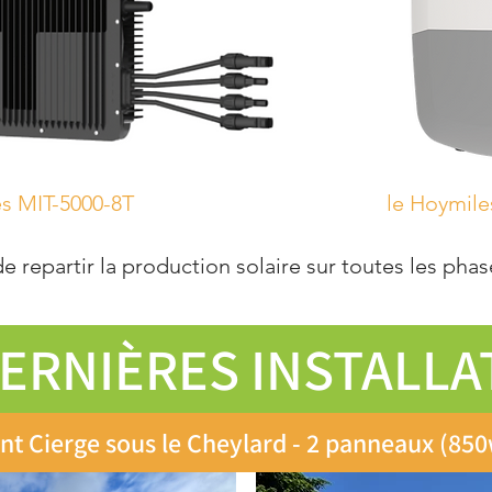
es MIT-5000-8T le Hoymiles HIT 
de repartir la production solaire
sur toutes les phas
DERNIÈRES INSTALLA
nt Cierge sous le Cheylard - 2 panneaux (85