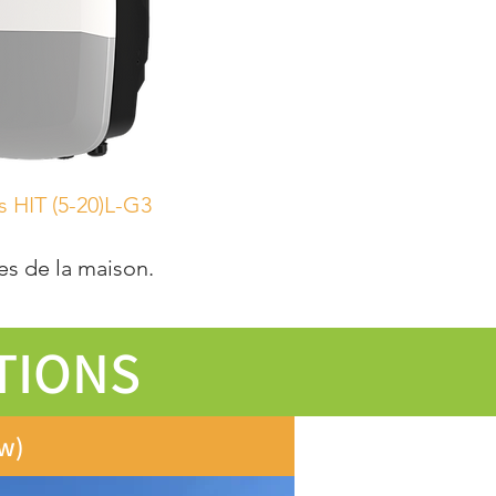
(5-20)L-G3
es de la maison.
TIONS
0w)